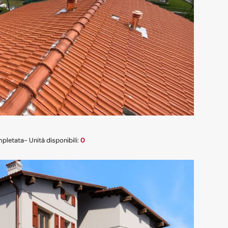
mpletata
- Unità disponibili:
0