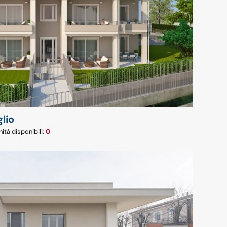
lio
nità disponibili:
0