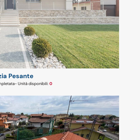
izia Pesante
mpletata
- Unità disponibili:
0