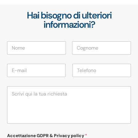
Hai bisogno di ulteriori
informazioni?
N
o
m
Nome
Cognome
e
E
T
*
m
e
a
l
i
e
M
l
f
e
*
o
s
n
s
o
a
*
g
g
i
Accettazione GDPR & Privacy policy
*
o