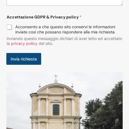
g
g
i
Accettazione GDPR & Privacy policy
*
o
*
Acconsento a che questo sito conservi le informazioni
inviate così che possano rispondere alla mia richiesta.
Inviando questo messaggio dichiari di aver letto ed accettato
la
privacy policy
del sito.
Invia richiesta